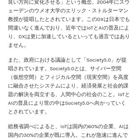
良い方向に変化させる」という概念。2004年にスウ
ェーデンのウメオ大学のエリック・ストルターマン
教授が提唱したとされています。このDXは日本でも
間違いなく進んでおり、近年ではIoTとAIの普及によ
り、DXは更に加速しているといっても過言ではあり
ません。
また、政府における議論として「Society5.0」が提
唱されています。Society5.0とは、サイバー空間
（仮想空間）とフィジカル空間（現実空間）を高度
に融合させたシステムにより、経済発展と社会的課
題の解決を両立する、人間中心の社会のこと。IoTと
AIの普及により世の中はSociety5.0へ向かっていく
とされています。
総務省調べによると、IoTは国内の60%の企業、AIは
国内の30%の企業が既に導入。これが急速に進んで