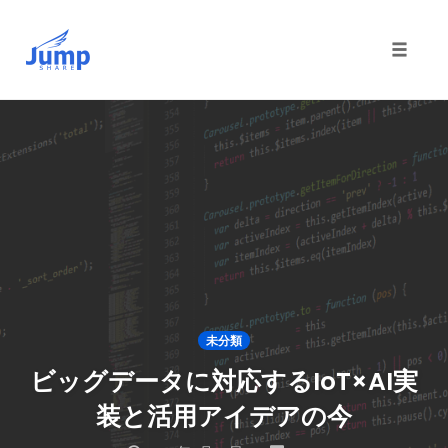
Toggle 
Skip
to
content
未分類
ビッグデータに対応するIoT×AI実
装と活用アイデアの今